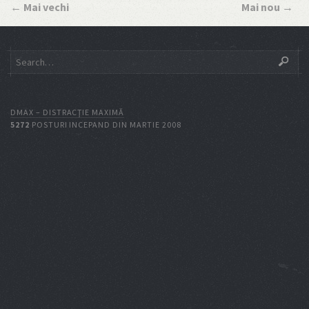
←
Mai vechi
Mai nou
→
DMAX – DISTRACŢIE MAXIMĂ
5272
POSTURI INCEPAND DIN MARTIE 2008