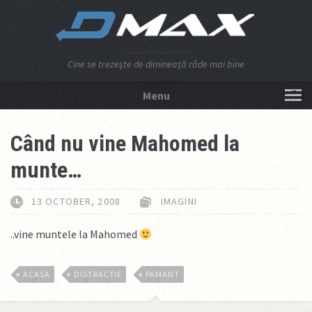
Cine se trezeşte de dimineaţă râde mai bine
Menu
NU APĂSA AICI!
Când nu vine Mahomed la
munte…
13 OCTOBER, 2008
IMAGINI
..vine muntele la Mahomed
ACASA
DISTRACTIE
PAMANT