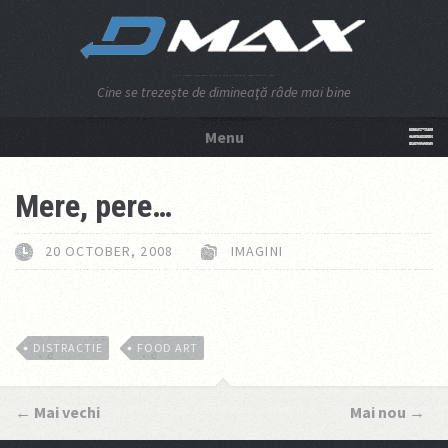
Cine se trezeşte de dimineaţă râde mai bine
Menu
NU APĂSA AICI!
Mere, pere…
20 OCTOBER, 2008
IMAGINI
DISTRACTIE
FOOD ART
←
Mai vechi
Mai nou
→