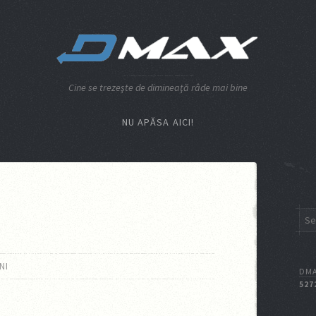
Cine se trezeşte de dimineaţă râde mai bine
NU APĂSA AICI!
NI
DMA
527