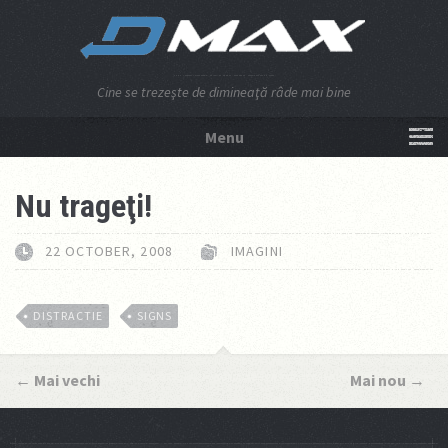
Cine se trezeşte de dimineaţă râde mai bine
Menu
NU APĂSA AICI!
Nu trageţi!
22 OCTOBER, 2008
IMAGINI
DISTRACTIE
SIGNS
←
Mai vechi
Mai nou
→