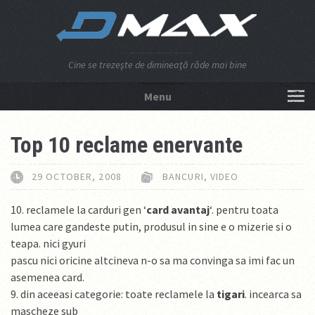
Cine se trezeşte de dimineaţă râde mai bine
Menu
NU APĂSA AICI!
Top 10 reclame enervante
29 OCTOBER, 2008
BANCURI
,
VIDEO
10. reclamele la carduri gen ‘
card avantaj
‘. pentru toata
lumea care gandeste putin, produsul in sine e o mizerie si o
teapa. nici gyuri
pascu nici oricine altcineva n-o sa ma convinga sa imi fac un
asemenea card.
9. din aceeasi categorie: toate reclamele la
tigari
. incearca sa
mascheze sub