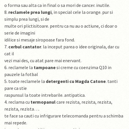
o forma sau alta ca in final o sa mori de cancer. inutile.
8.
reclamele prea lungi
, in special cele la orange. pur si
simplu prea lungi, si de
multe ori plictisitoare. pentru ca nu au o actiune, ci doar o
serie de imagini
idilice si mesaje siropoase fara fond.
7.
cerbul cantator
. la inceput parea o idee originala, dar cu
cat il
vezi mai des, cu atat pare mai enervant.
6. reclamele la
tampoane
si creme cu coenzima Q10 in
pauzele la fotbal
5. toate reclamele la
detergenti cu Magda Catone
. tanti
pare ca stie
raspunsul la toate intrebarile. antipatica.
4. reclama cu
termopanul
care rezista, rezista, rezista,
rezista, rezista….
te face sa cauti cu infrigurare telecomanda pentru a schimba
mai repede.