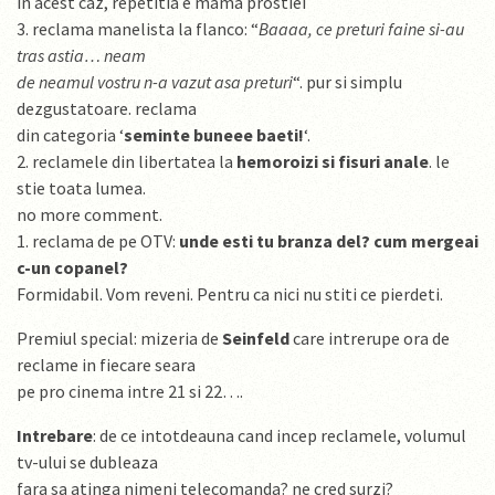
in acest caz, repetitia e mama prostiei
3. reclama manelista la flanco: “
Baaaa, ce preturi faine si-au
tras astia… neam
de neamul vostru n-a vazut asa preturi
“. pur si simplu
dezgustatoare. reclama
din categoria ‘
seminte buneee baeti!
‘.
2. reclamele din libertatea la
hemoroizi si fisuri anale
. le
stie toata lumea.
no more comment.
1. reclama de pe OTV:
unde esti tu branza del? cum mergeai
c-un copanel?
Formidabil. Vom reveni. Pentru ca nici nu stiti ce pierdeti.
Premiul special: mizeria de
Seinfeld
care intrerupe ora de
reclame in fiecare seara
pe pro cinema intre 21 si 22….
Intrebare
: de ce intotdeauna cand incep reclamele, volumul
tv-ului se dubleaza
fara sa atinga nimeni telecomanda? ne cred surzi?