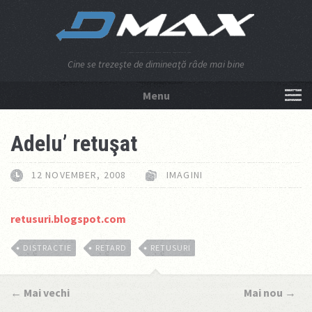
Cine se trezeşte de dimineaţă râde mai bine
Menu
NU APĂSA AICI!
Adelu’ retuşat
12 NOVEMBER, 2008
IMAGINI
retusuri.blogspot.com
DISTRACTIE
RETARD
RETUSURI
←
Mai vechi
Mai nou
→