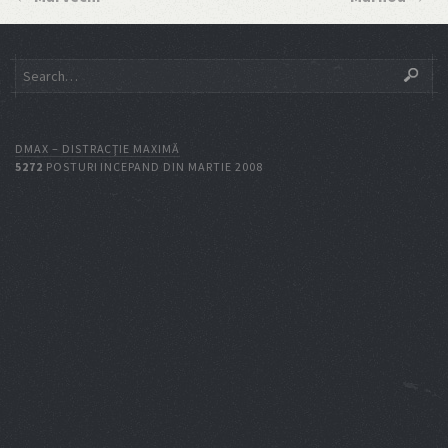
DMAX – DISTRACŢIE MAXIMĂ
5272
POSTURI INCEPAND DIN MARTIE 2008