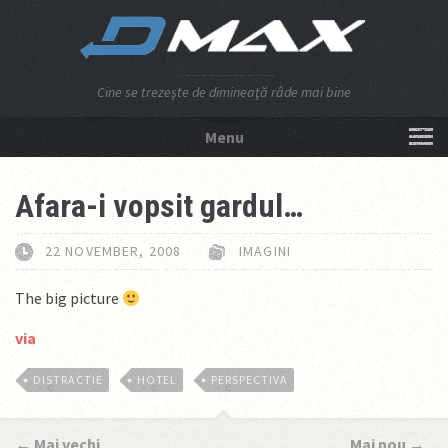
Cine se trezeşte de dimineaţă râde mai bine
Menu
NU APĂSA AICI!
Afara-i vopsit gardul…
22 NOVEMBER, 2008
IMAGINI
The big picture
via
DISTRACTIE
HOTEL
PERSPECTIVA
←
Mai vechi
Mai nou
→