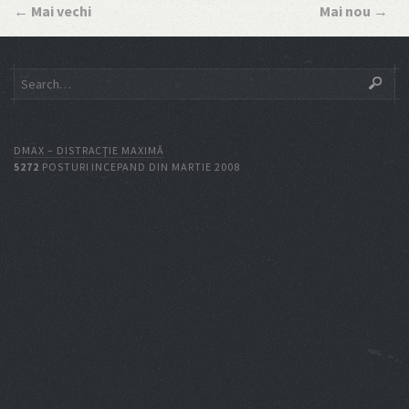
←
Mai vechi
Mai nou
→
DMAX – DISTRACŢIE MAXIMĂ
5272
POSTURI INCEPAND DIN MARTIE 2008