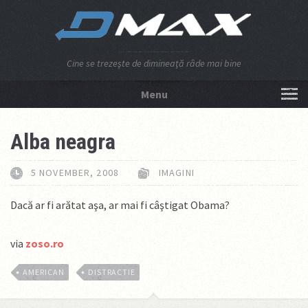
Cine se trezeşte de dimineaţă râde mai bine
Menu
NU APĂSA AICI!
Alba neagra
5 NOVEMBER, 2008
IMAGINI
Dacă ar fi arătat aşa, ar mai fi câştigat Obama?
via
zoso.ro
AMERICAN
DISTRACTIE