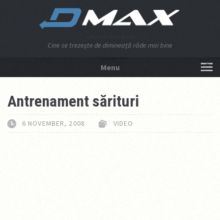
Cine se trezeşte de dimineaţă râde mai bine
Menu
NU APĂSA AICI!
Antrenament sărituri
6 NOVEMBER, 2008
VIDEO