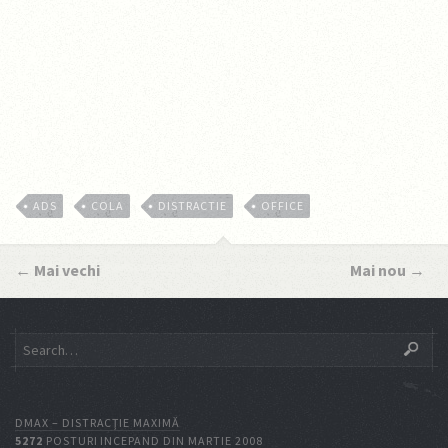
ADS
COLA
DISTRACTIE
OFFICE
←
Mai vechi
Mai nou
→
DMAX – DISTRACŢIE MAXIMĂ
5272
POSTURI INCEPAND DIN MARTIE 2008