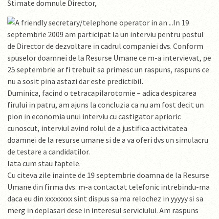
Stimate domnule Director,
In 19
septembrie 2009 am participat la un interviu pentru postul
de Director de dezvoltare in cadrul companiei dvs. Conform
spuselor doamnei de la Resurse Umane ce m-a intervievat, pe
25 septembrie ar fi trebuit sa primesc un raspuns, raspuns ce
nu a sosit pina astazi dar este predictibil.
Duminica, facind o tetracapilarotomie – adica despicarea
firului in patru, am ajuns la concluzia ca nu am fost decit un
pion in economia unui interviu cu castigator aprioric
cunoscut, interviul avind rolul de a justifica activitatea
doamnei de la resurse umane si de a va oferi dvs un simulacru
de testare a candidatilor.
Iata cum stau faptele.
Cu citeva zile inainte de 19 septembrie doamna de la Resurse
Umane din firma dvs. m-a contactat telefonic intrebindu-ma
daca eu din xxxxxxxx sint dispus sa ma relochez in yyyyy si sa
merg in deplasari dese in interesul serviciului. Am raspuns