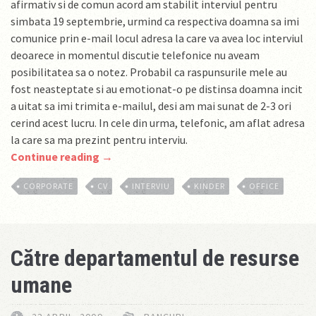
afirmativ si de comun acord am stabilit interviul pentru
simbata 19 septembrie, urmind ca respectiva doamna sa imi
comunice prin e-mail locul adresa la care va avea loc interviul
deoarece in momentul discutie telefonice nu aveam
posibilitatea sa o notez. Probabil ca raspunsurile mele au
fost neasteptate si au emotionat-o pe distinsa doamna incit
a uitat sa imi trimita e-mailul, desi am mai sunat de 2-3 ori
cerind acest lucru. In cele din urma, telefonic, am aflat adresa
la care sa ma prezint pentru interviu.
Continue reading →
CORPORATE
CV
INTERVIU
KINDER
OFFICE
Către departamentul de resurse
umane