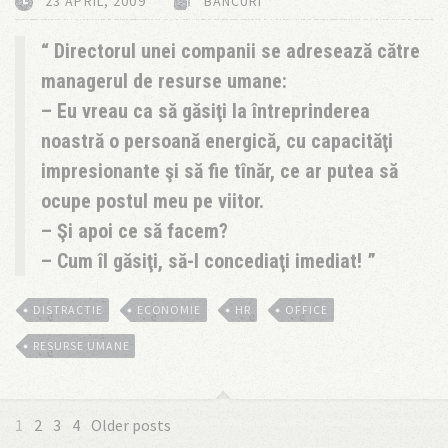
23 APRIL, 2009
BANCURI
Directorul unei companii se adresează către
managerul de resurse umane:
– Eu vreau ca să găsiţi la întreprinderea
noastră o persoană energică, cu capacităţi
impresionante şi să fie tînăr, ce ar putea să
ocupe postul meu pe viitor.
– Şi apoi ce să facem?
– Cum îl găsiţi, să-l concediaţi imediat!
DISTRACTIE
ECONOMIE
HR
OFFICE
RESURSE UMANE
1
2
3
4
Older posts