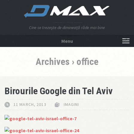
Cine se trezeşte de dimineaţă râde mai bine
Menu
NU APĂSA AICI!
Archives › office
Birourile Google din Tel Aviv
11 MARCH, 2013
IMAGINI