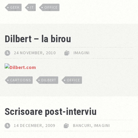
GEEK
IT
OFFICE
Dilbert – la birou
24 NOVEMBER, 2010
IMAGINI
CARTOONS
DILBERT
OFFICE
Scrisoare post-interviu
14 DECEMBER, 2009
BANCURI
,
IMAGINI