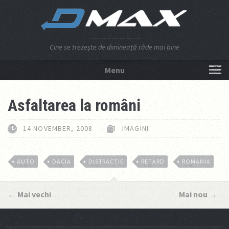
Cine se trezeşte de dimineaţă râde mai bine
Menu
NU APĂSA AICI!
Asfaltarea la români
14 NOVEMBER, 2008
IMAGINI
AUTO
DACIA
DISTRACTIE
RETARD
ROMANIA
←
Mai vechi
Mai nou
→