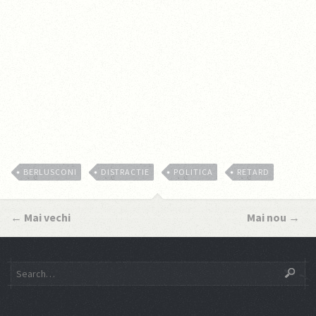
BERLUSCONI
DISTRACTIE
POLITICA
RETARD
←
Mai vechi
Mai nou
→