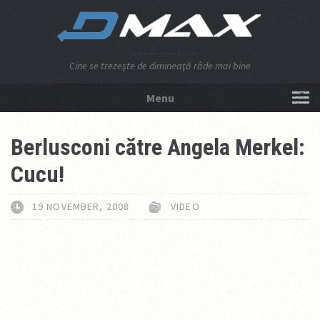
Cine se trezeşte de dimineaţă râde mai bine
Menu
NU APĂSA AICI!
Berlusconi către Angela Merkel:
Cucu!
19 NOVEMBER, 2008
VIDEO