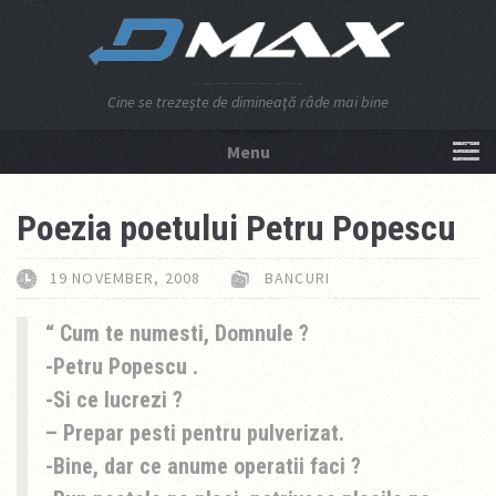
Cine se trezeşte de dimineaţă râde mai bine
Menu
NU APĂSA AICI!
Poezia poetului Petru Popescu
19 NOVEMBER, 2008
BANCURI
Cum te numesti, Domnule ?
-Petru Popescu .
-Si ce lucrezi ?
– Prepar pesti pentru pulverizat.
-Bine, dar ce anume operatii faci ?