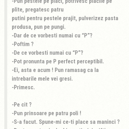
-Pun pestele pe placi, potrivesc placile pe
plite, pregatesc patru
putini pentru pestele prajit, pulverizez pasta
produsa, pun pe pungi.
-Dar de ce vorbesti numai cu “P”?
-Poftim ?
-De ce vorbesti numai cu “P”?
-Pot pronunta pe P perfect perceptibil.
-Ei, asta e acum ! Pun ramasag ca la
intrebarile mele vei gresi.
-Primesc.
-Pe cit ?
-Pun prinsoare pe patru poli !
-S-a facut. Spune-mi ce-ti place sa maninci ?