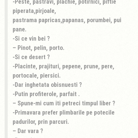
-Peste, pastravi, plachie, potirnici, piftie
piperata,pirjoale,
pastrama papricas,papanas, porumbei, pui
pane.
-Si ce vin bei ?
– Pinot, pelin, porto.
-Si ce desert ?
-Placinte, prajituri, pepene, prune, pere,
portocale, piersici.
-Dar inghetata obisnuesti ?
-Putin profiterole, parfait .
– Spune-mi cum iti petreci timpul liber ?
-Primavara prefer plimbarile pe potecile
padurilor, prin parcuri.
– Dar vara ?