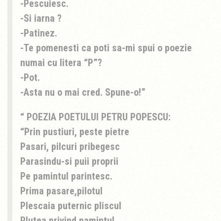
-Pescuiesc.
-Si iarna ?
-Patinez.
-Te pomenesti ca poti sa-mi spui o poezie
numai cu litera “P”?
-Pot.
-Asta nu o mai cred. Spune-o!
POEZIA POETULUI PETRU POPESCU:
“Prin pustiuri, peste pietre
Pasari, pilcuri pribegesc
Parasindu-si puii proprii
Pe pamintul parintesc.
Prima pasare,pilotul
Plescaia puternic pliscul
Plutea privind pamintul