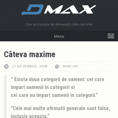
Cine se trezeşte de dimineaţă râde mai bine
Menu
NU APĂSA AICI!
Câteva maxime
27 NOVEMBER, 2008
BANCURI
Exista doua categorii de oameni: cei care
impart oamenii in categorii si
cei care nu impart oamenii in categorii.
Cele mai multe afirmatii generale sunt false,
inclusiv aceasta.