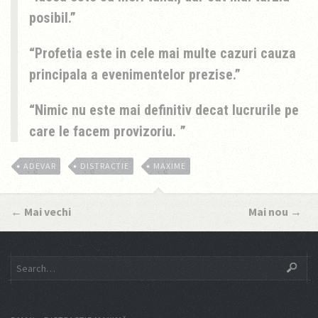
posibil.
Profetia este in cele mai multe cazuri cauza
principala a evenimentelor prezise.
Nimic nu este mai definitiv decat lucrurile pe
care le facem provizoriu.
ADEVAR
DISTRACTIE
MAXIME
←
Mai vechi
Mai nou
→