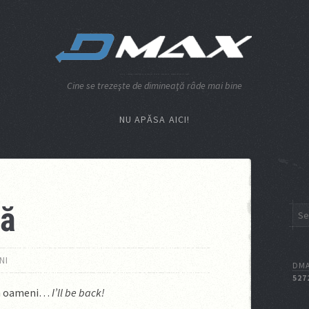
Cine se trezeşte de dimineaţă râde mai bine
NU APĂSA AICI!
pă
NI
DMA
527
din oameni…
I’ll be back!