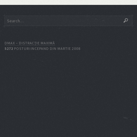
DMAX – DISTRACŢIE MAXIMĂ
5272
POSTURI INCEPAND DIN MARTIE 2008