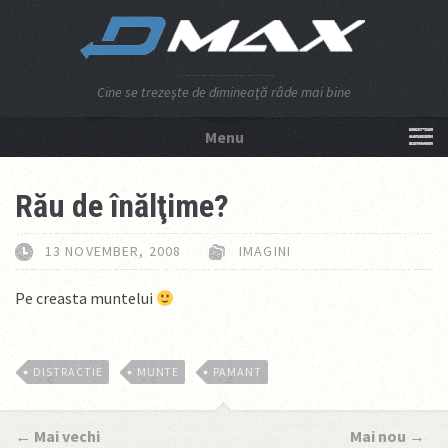
Cine se trezeşte de dimineaţă râde mai bine
Menu
NU APĂSA AICI!
Rău de înălţime?
13 NOVEMBER, 2008
IMAGINI
Pe creasta muntelui
DISTRACTIE
MUNTE
PAMANT
←
Mai vechi
Mai nou
→