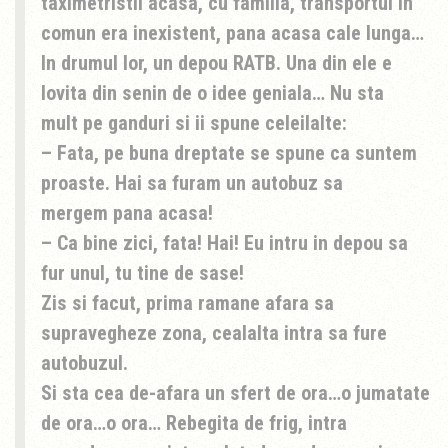
taximetristii acasa, cu familia, transportul in
comun era inexistent, pana acasa cale lunga…
In drumul lor, un depou RATB. Una din ele e
lovita din senin de o idee geniala… Nu sta
mult pe ganduri si ii spune celeilalte:
– Fata, pe buna dreptate se spune ca suntem
proaste. Hai sa furam un autobuz sa
mergem pana acasa!
– Ca bine zici, fata! Hai! Eu intru in depou sa
fur unul, tu tine de sase!
Zis si facut, prima ramane afara sa
supravegheze zona, cealalta intra sa fure
autobuzul.
Si sta cea de-afara un sfert de ora…o jumatate
de ora…o ora… Rebegita de frig, intra