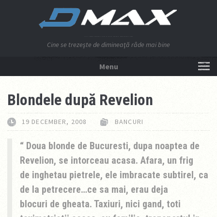
Cine se trezeşte de dimineaţă râde mai bine
Menu
NU APĂSA AICI!
Blondele după Revelion
19 DECEMBER, 2008
BANCURI
Doua blonde de Bucuresti, dupa noaptea de
Revelion, se intorceau acasa. Afara, un frig
de inghetau pietrele, ele imbracate subtirel, ca
de la petrecere…ce sa mai, erau deja
blocuri de gheata. Taxiuri, nici gand, toti