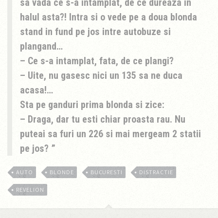
sa vada ce s-a intamplat, de ce dureaza in
halul asta?! Intra si o vede pe a doua blonda
stand in fund pe jos intre autobuze si
plangand…
– Ce s-a intamplat, fata, de ce plangi?
– Uite, nu gasesc nici un 135 sa ne duca
acasa!…
Sta pe ganduri prima blonda si zice:
– Draga, dar tu esti chiar proasta rau. Nu
puteai sa furi un 226 si mai mergeam 2 statii
pe jos?
AUTO
BLONDE
BUCURESTI
DISTRACTIE
REVELION