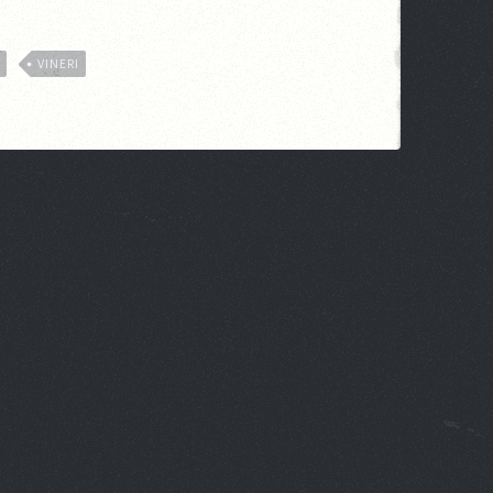
E
VINERI