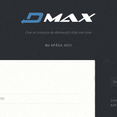
Cine se trezeşte de dimineaţă râde mai bine
NU APĂSA AICI!
INI
DMA
527