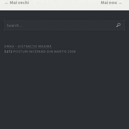
←
Mai vechi
Mai nou
→
DMAX – DISTRACŢIE MAXIMĂ
5272
POSTURI INCEPAND DIN MARTIE 2008