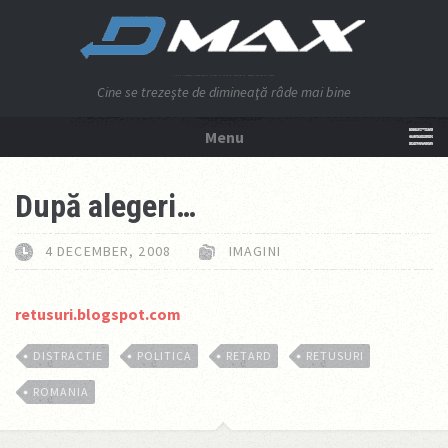
Cine se trezeşte de dimineaţă râde mai bine
Menu
NU APĂSA AICI!
După alegeri…
4 DECEMBER, 2008
IMAGINI
retusuri.blogspot.com
DISTRACTIE
POLITICA
RETARD
RETUSURI
ROMANIA