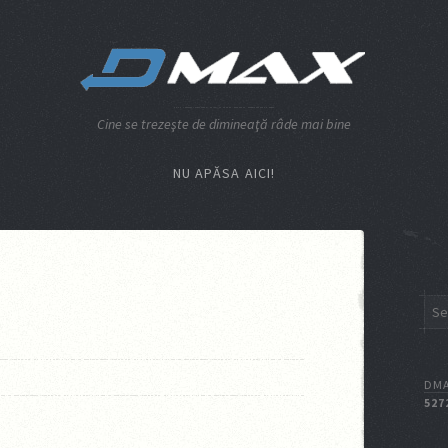
Cine se trezeşte de dimineaţă râde mai bine
NU APĂSA AICI!
DMA
527