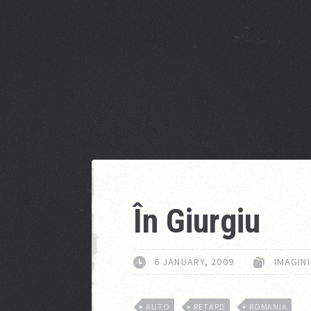
În Giurgiu
6 JANUARY, 2009
IMAGINI
AUTO
RETARD
ROMANIA