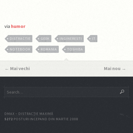
via
humor
DISTRACTIE
GEEK
INGINERESTI
IT
NOTEBOOK
ROMANIA
TOSHIBA
←
Mai vechi
Mai nou
→
DMAX – DISTRACŢIE MAXIMĂ
5272
POSTURI INCEPAND DIN MARTIE 2008