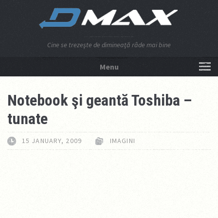
Cine se trezeşte de dimineaţă râde mai bine
Menu
NU APĂSA AICI!
Notebook şi geantă Toshiba –
tunate
15 JANUARY, 2009
IMAGINI