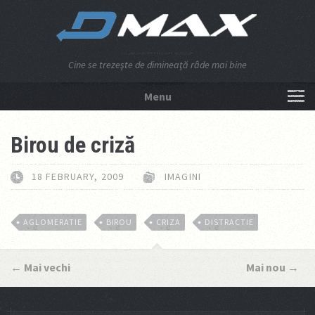
Cine se trezeşte de dimineaţă râde mai bine
Menu
NU APĂSA AICI!
Birou de criză
18 FEBRUARY, 2009
IMAGINI
AGLOMERATIE
BIROU
CRIZA
DISTRACTIE
←
Mai vechi
Mai nou
→