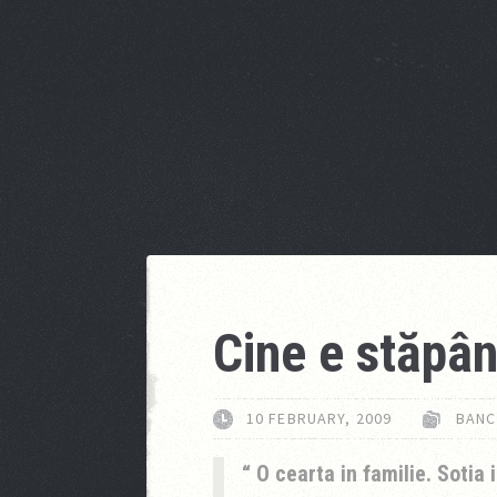
Cine e stăpân
10 FEBRUARY, 2009
BANC
O cearta in familie. Sotia 