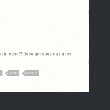
an in casa?! Daca am spus ca nu ies
E
FEMEI
RETARD