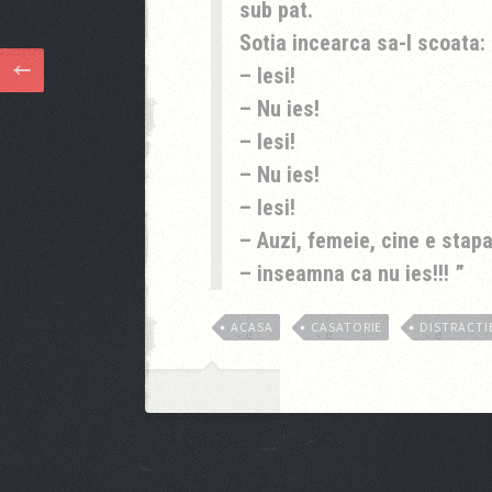
sub pat.
Sotia incearca sa-l scoata:
– Iesi!
– Nu ies!
– Iesi!
– Nu ies!
– Iesi!
– Auzi, femeie, cine e stap
– inseamna ca nu ies!!!
ACASA
CASATORIE
DISTRACTI