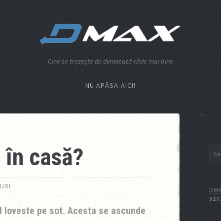
Cine se trezeşte de dimineaţă râde mai bine
NU APĂSA AICI!
 în casă?
URI
DMA
527
il loveste pe sot. Acesta se ascunde