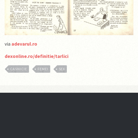
via
adevarul.ro
dexonline.ro/definitie/tarlici
CASNICIE
FEMEI
SEX
De ce barbatii nu asculta si
femeile nu stiu sa citeasca o
harta
19 MARCH, 2013
VIDEO