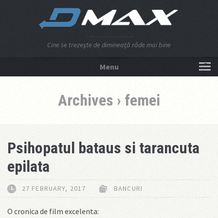
Cine se trezeşte de dimineaţă râde mai bine
Menu
NU APĂSA AICI!
Archives › femei
Psihopatul bataus si tarancuta
epilata
27 FEBRUARY, 2017
BANCURI
O cronica de film excelenta: