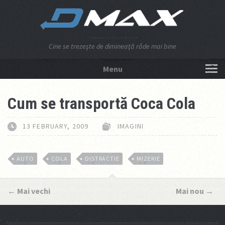
Cine se trezeşte de dimineaţă râde mai bine
Menu
NU APĂSA AICI!
Cum se transportă Coca Cola
13 FEBRUARY, 2009
IMAGINI
AUTO
COLA
DISTRACTIE
MIZERIE
←
Mai vechi
Mai nou
→