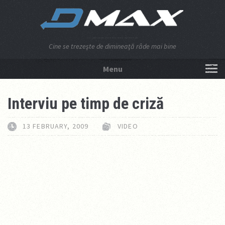
Cine se trezeşte de dimineaţă râde mai bine
Menu
NU APĂSA AICI!
Interviu pe timp de criză
13 FEBRUARY, 2009
VIDEO