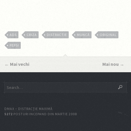
ADS
CRIZA
DISTRACTIE
MUNCĂ
ORIGINAL
PEPSI
←
Mai vechi
Mai nou
→
DMAX – DISTRACŢIE MAXIMĂ
5272
POSTURI INCEPAND DIN MARTIE 2008