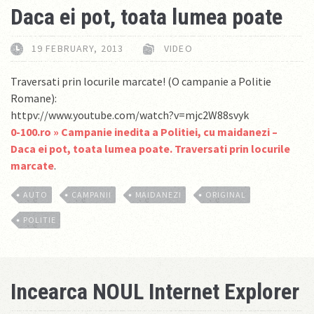
Daca ei pot, toata lumea poate
19 FEBRUARY, 2013
VIDEO
Traversati prin locurile marcate! (O campanie a Politie
Romane):
httpv://www.youtube.com/watch?v=mjc2W88svyk
0-100.ro » Campanie inedita a Politiei, cu maidanezi –
Daca ei pot, toata lumea poate. Traversati prin locurile
marcate
.
AUTO
CAMPANII
MAIDANEZI
ORIGINAL
POLITIE
Incearca NOUL Internet Explorer