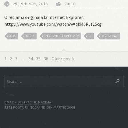
25 JANUARY, 2013
VIDEO
O reclama originala la Internet Explorer:
httpv://www.youtube.com/watch?v=qkM6RJf15cg
ADS
GEEK
INTERNET EXPLORER
IT
ORIGINAL
1
2
3
…
34
35
36
Older posts
DMAX – DISTRACŢIE MAXIMĂ
5272
POSTURI INCEPAND DIN MARTIE 2008