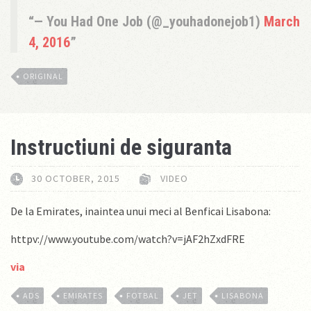
— You Had One Job (@_youhadonejob1)
March
4, 2016
ORIGINAL
Instructiuni de siguranta
30 OCTOBER, 2015
VIDEO
De la Emirates, inaintea unui meci al Benficai Lisabona:
httpv://www.youtube.com/watch?v=jAF2hZxdFRE
via
ADS
EMIRATES
FOTBAL
JET
LISABONA