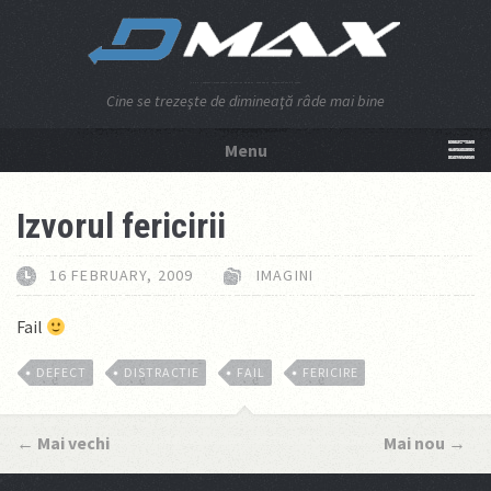
Cine se trezeşte de dimineaţă râde mai bine
Menu
NU APĂSA AICI!
Izvorul fericirii
16 FEBRUARY, 2009
IMAGINI
Fail
DEFECT
DISTRACTIE
FAIL
FERICIRE
←
Mai vechi
Mai nou
→