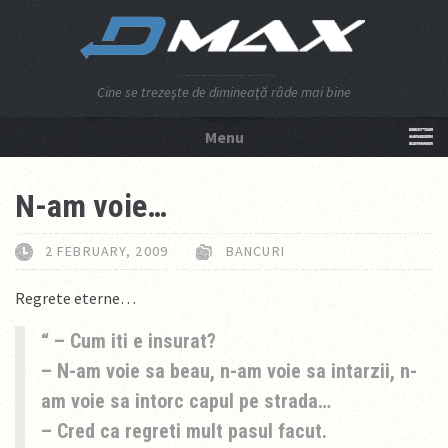
Cine se trezeşte de dimineaţă râde mai bine
Menu
NU APĂSA AICI!
N-am voie…
2 FEBRUARY, 2009
BANCURI
Regrete eterne…
– Cum iti e insurat?
– N-am voie sa beau, n-am voie sa intarzii, n-
am voie sa intorc capul pe strada…
– Cred ca regreti mult pasul facut.