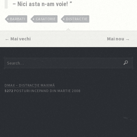
– Nici asta n-am voie!
BARBATI
CASATORIE
DISTRACTIE
←
Mai vechi
Mai nou
→
DMAX – DISTRACŢIE MAXIMĂ
5272
POSTURI INCEPAND DIN MARTIE 2008