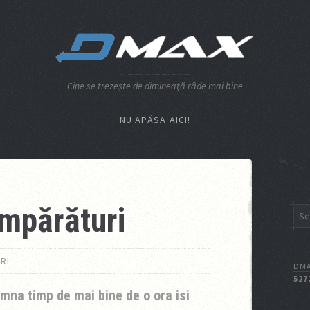
Cine se trezeşte de dimineaţă râde mai bine
NU APĂSA AICI!
umpărături
RI
DMA
527
mna timp de mai bine de o ora isi