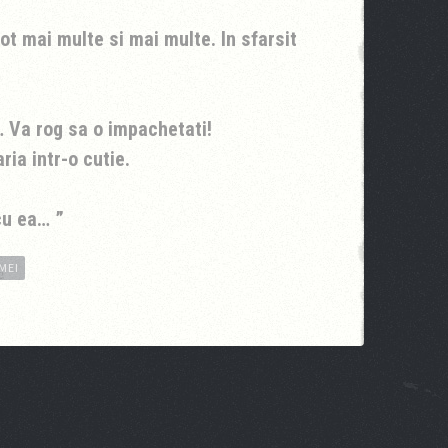
tot mai multe si mai multe. In sfarsit
 Va rog sa o impachetati!
ria intr-o cutie.
 cu ea…
MEI