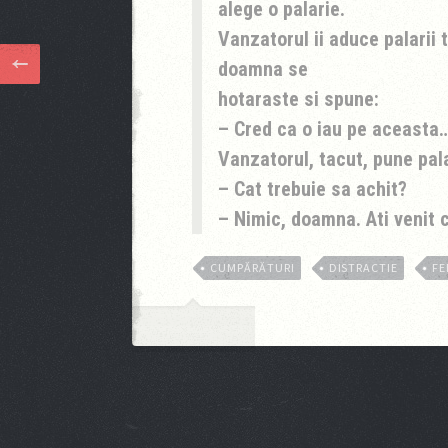
alege o palarie.
Vanzatorul ii aduce palarii 
doamna se
hotaraste si spune:
– Cred ca o iau pe aceasta…
Vanzatorul, tacut, pune pala
– Cat trebuie sa achit?
– Nimic, doamna. Ati venit
CUMPĂRĂTURI
DISTRACTIE
FE