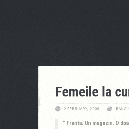
Femeile la c
2 FEBRUARY, 2009
BANCU
Franta. Un magazin. O doa