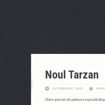
Noul Tarzan
16 FEBRUARY, 2009
IMAG
15km patrati de pădure tropicală dis