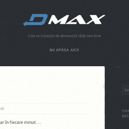
Cine se trezeşte de dimineaţă râde mai bine
NU APĂSA AICI!
INI
DMA
527
par în fiecare minut…