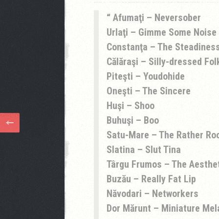
Afumaţi – Neversober
Urlaţi – Gimme Some Noise
Constanţa – The Steadines
Călăraşi – Silly-dressed Fo
Piteşti – Youdohide
Oneşti – The Sincere
Huşi – Shoo
Buhuşi – Boo
Satu-Mare – The Rather Ro
Slatina – Slut Tina
Târgu Frumos – The Aesthet
Buzău – Really Fat Lip
Năvodari – Networkers
Dor Mărunt – Miniature Mel