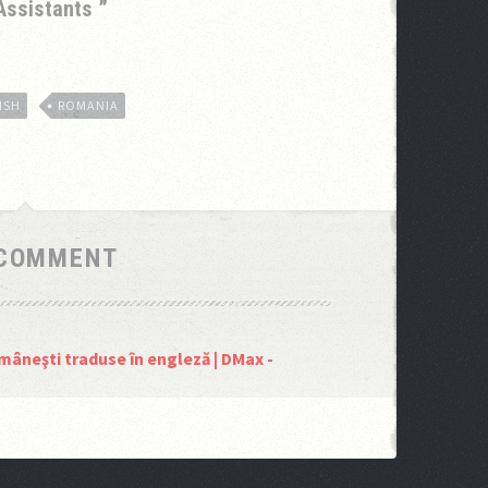
 Assistants
ISH
ROMANIA
 COMMENT
omâneşti traduse în engleză | DMax -