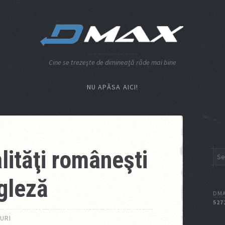
Cine se trezeşte de dimineaţă râde mai bine
NU APĂSA AICI!
ităţi româneşti
gleză
DMA
527
URI