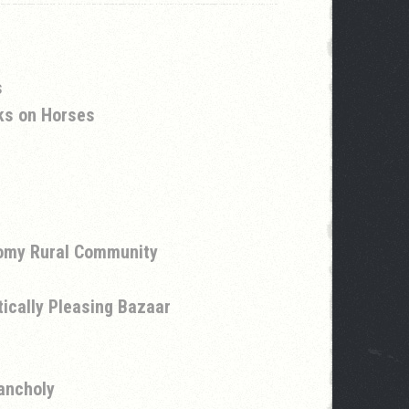
s
lks on Horses
omy Rural Community
ically Pleasing Bazaar
ancholy