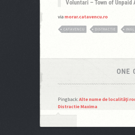
Voluntari – Town of Unpaid
via
morar.catavencu.ro
CATAVENCU
DISTRACTIE
INGL
ONE
Pingback:
Alte nume de localităţi r
Distractie Maxima