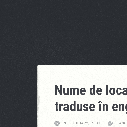
Nume de local
traduse în en
20 FEBRUARY, 2009
BANC