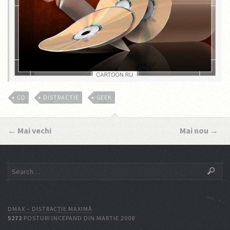
CD
DISTRACTIE
GEEK
←
Mai vechi
Mai nou
→
DMAX – DISTRACŢIE MAXIMĂ
5272
POSTURI INCEPAND DIN MARTIE 2008