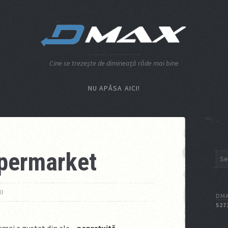
Cine se trezeşte de dimineaţă râde mai bine
NU APĂSA AICI!
ipermarket
I
DMA
527