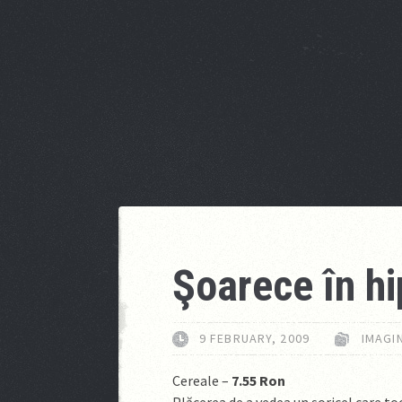
Şoarece în h
9 FEBRUARY, 2009
IMAGIN
Cereale –
7.55 Ron