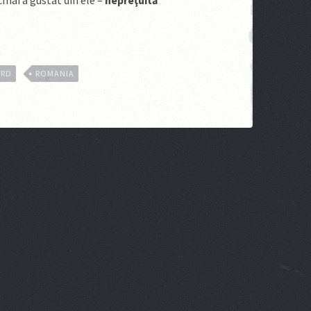
cmai a gustat din ele –
nepreţuită
ARD
ROMANIA