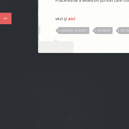
Plăcerea de a vedea un şoricel care to
vezi şi
aici
ANIMAL PLANET
MIZERIE
RET