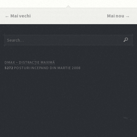
←
Mai vechi
Mai nou
→
DMAX – DISTRACŢIE MAXIMĂ
5272
POSTURI INCEPAND DIN MARTIE 2008