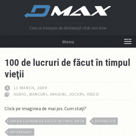
Cine se trezeşte de dimineaţă râde mai bine
Menu
NU APĂSA AICI!
100 de lucruri de făcut în timpul
vieţii
11 MARCH, 2009
AUDIO
,
BANCURI
,
IMAGINI
,
JOCURI
,
VIDEO
Click pe imaginea de mai jos. Cum staţi?
100 DE LUCRURI DE FACUT IN TIPUL VIETII
DISTRACTIE
INTERESANT