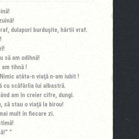
ină!
zuină!
raf, dulapuri burduşite, hârtii vraf.
!
l!
au să am odihnă!
 am tihnă !
Nimic atâta-n viaţă n-am iubit !
cu scăfârlia lui albastră.
ând am în creier cifre, dungi.
 să stau o viaţă la birou!
ai mult în fiecare zi.
stimă!
mă!”