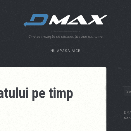
Cine se trezeşte de dimineaţă râde mai bine
NU APĂSA AICI!
tului pe timp
DMA
527
I