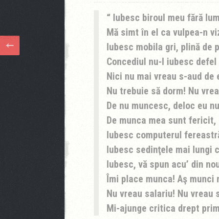
Iubesc biroul meu fără lum
Mă simt în el ca vulpea-n vi
Iubesc mobila gri, plină de p
Concediul nu-l iubesc defel 
Nici nu mai vreau s-aud de e
Nu trebuie să dorm! Nu vre
De nu muncesc, deloc eu nu
De munca mea sunt fericit, 
Iubesc computerul fereastră 
Iubesc sedinţele mai lungi c
Iubesc, vă spun acu’ din nou,
Îmi place munca! Aş munci m
Nu vreau salariu! Nu vreau 
Mi-ajunge critica drept pri