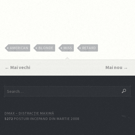
AMERICAN
BLONDE
MISS
RETARD
←
Mai vechi
Mai nou
→
DMAX – DISTRACŢIE MAXIMĂ
5272
POSTURI INCEPAND DIN MARTIE 2008