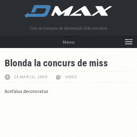
Cine se trezeşte de dimineaţă râde mai bine
Menu
NU APĂSA AICI!
Blonda la concurs de miss
24 MARCH, 2009
VIDEO
Acefalus decoloratus