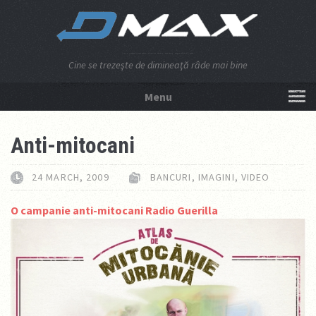
Cine se trezeşte de dimineaţă râde mai bine
Menu
NU APĂSA AICI!
Anti-mitocani
24 MARCH, 2009
BANCURI
,
IMAGINI
,
VIDEO
O campanie anti-mitocani Radio Guerilla