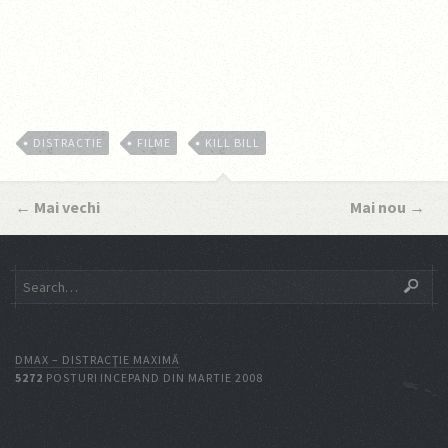
DISTRACTIE
FILME
KILL BILL
←
Mai vechi
Mai nou
→
DMAX – DISTRACŢIE MAXIMĂ
5272
POSTURI INCEPAND DIN MARTIE 2008