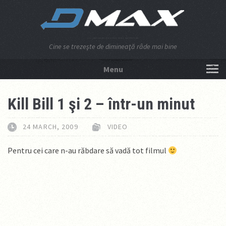
Cine se trezeşte de dimineaţă râde mai bine
Menu
NU APĂSA AICI!
Kill Bill 1 şi 2 – într-un minut
24 MARCH, 2009
VIDEO
Pentru cei care n-au răbdare să vadă tot filmul