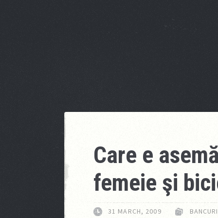
Care e asemă
femeie şi bic
31 MARCH, 2009
BANCUR