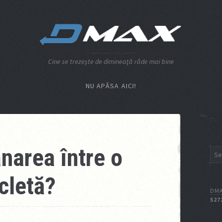
Cine se trezeşte de dimineaţă râde mai bine
NU APĂSA AICI!
narea între o
icletă?
DMA
527
I