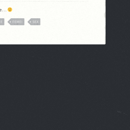
ele…
IE
FEMEI
SEX