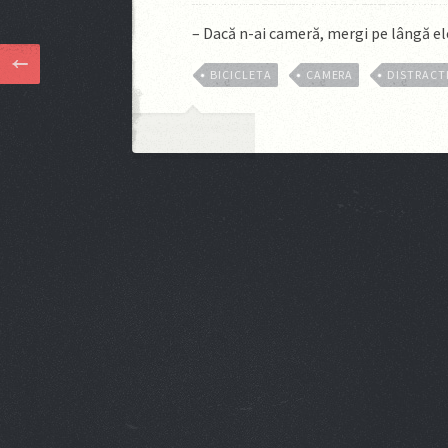
– Dacă n-ai cameră, mergi pe lângă 
BICICLETA
CAMERA
DISTRACT