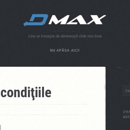
Cine se trezeşte de dimineaţă râde mai bine
NU APĂSA AICI!
condiţiile
DMA
527