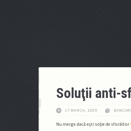
Soluţii anti-s
17 MARCH, 2009
BANCUR
Nu merge dacă eşti soţie de sforăitor