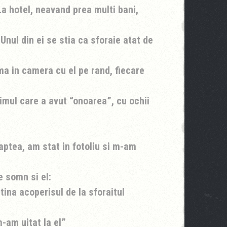
La hotel, neavand prea multi bani,
Unul din ei se stia ca
sforaie
atat de
a in camera cu el pe rand, fiecare
imul care a avut “onoarea”, cu ochii
ptea, am stat in fotoliu si m-am
e somn si el:
tina acoperisul de la
sforaitul
m-am uitat la el”