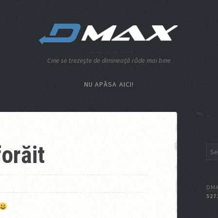
Cine se trezeşte de dimineaţă râde mai bine
NU APĂSA AICI!
forăit
I
DMA
527