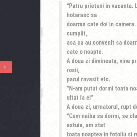
Patru prieteni in vacanta. 
hotarasc sa
doarma cate doi in camera. 
cumplit,
asa ca au convenit sa doarm
cate o noapte.
A doua zi dimineata, vine pr
rosii,
parul ravasit etc.
“N-am putut dormi toata noa
uitat la el”
A doua zi, urmatorul, rupt d
“Cum naiba sa dormi, se cla
astuia, am stat
toata noaptea in fotoliu si 