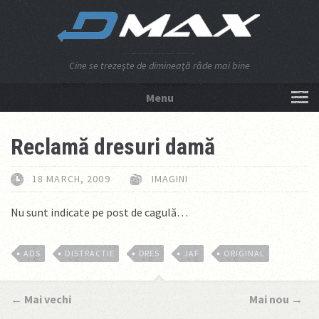
Cine se trezeşte de dimineaţă râde mai bine
Menu
NU APĂSA AICI!
Reclamă dresuri damă
18 MARCH, 2009
IMAGINI
Nu sunt indicate pe post de cagulă…
ADS
DISTRACTIE
DRES
JAF
ORIGINAL
←
Mai vechi
Mai nou
→