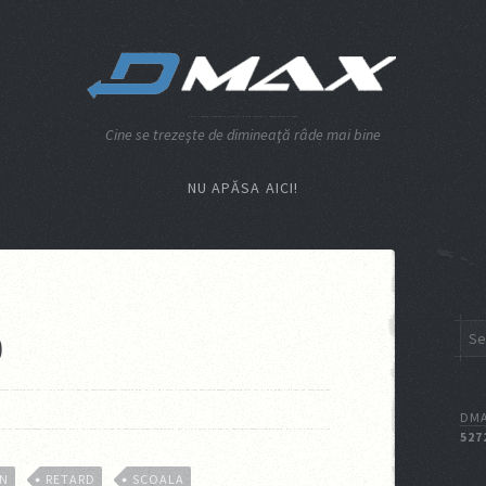
Cine se trezeşte de dimineaţă râde mai bine
NU APĂSA AICI!
o
DMA
527
EN
RETARD
SCOALA