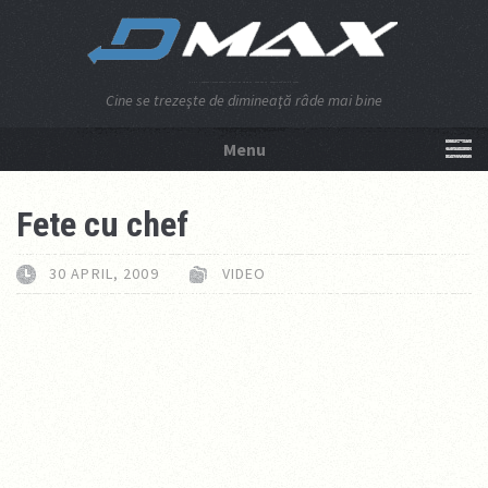
Cine se trezeşte de dimineaţă râde mai bine
Menu
NU APĂSA AICI!
Fete cu chef
30 APRIL, 2009
VIDEO