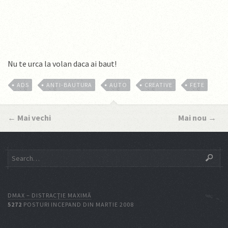
Nu te urca la volan daca ai baut!
ADS
ANTI-BAUTURA
AUTO
CREATIVE
FETE
←
Mai vechi
Mai nou
→
DMAX – DISTRACŢIE MAXIMĂ
5272
POSTURI INCEPAND DIN MARTIE 2008