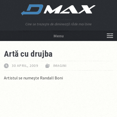
Cine se trezeşte de dimineaţă râde mai bine
Menu
NU APĂSA AICI!
Artă cu drujba
30 APRIL, 2009
IMAGINI
Artistul se numeşte Randall Boni