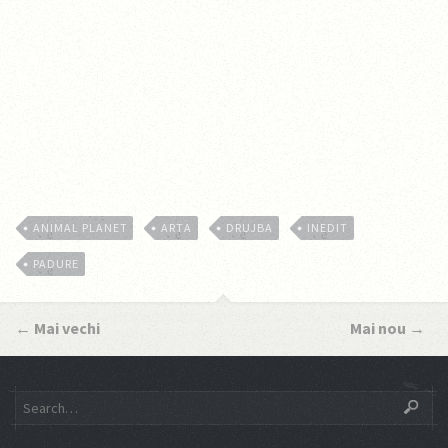
ANIMAL PLANET
ARTA
DRUJBA
INEDIT
PADURE
←
Mai vechi
Mai nou
→