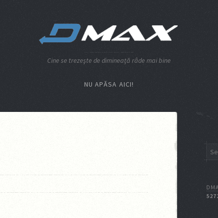
Cine se trezeşte de dimineaţă râde mai bine
NU APĂSA AICI!
DMA
527