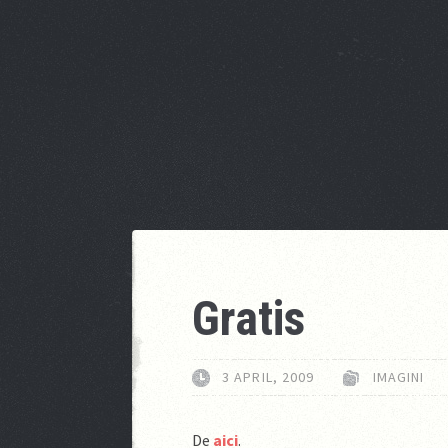
Gratis
3 APRIL, 2009
IMAGINI
De
aici
.