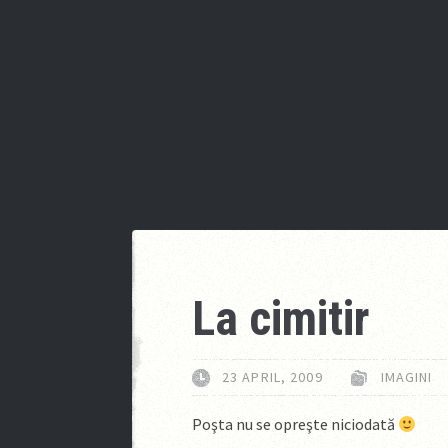
La cimitir
23 APRIL, 2009
IMAGINI
Poşta nu se opreşte niciodată