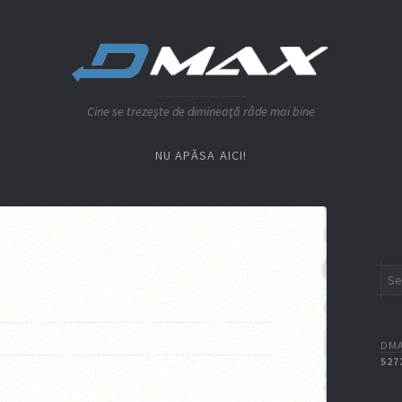
Cine se trezeşte de dimineaţă râde mai bine
NU APĂSA AICI!
DMA
527