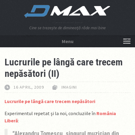
Cine se trezeşte de dimineaţă râde mai bine
Menu
NU APĂSA AICI!
Lucrurile pe lângă care trecem
nepăsători (II)
16 APRIL, 2009
IMAGINI
Lucrurile pe lângă care trecem nepăsători
Experimentul repetat şi la noi, concluziile în
România
Liberă
:
Alexandru Tomescu, singurul muzician din