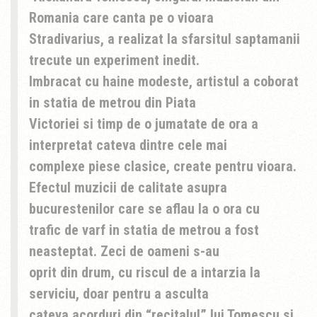
Romania care canta pe o vioara
Stradivarius, a realizat la sfarsitul saptamanii
trecute un experiment inedit.
Imbracat cu haine modeste, artistul a coborat
in statia de metrou din Piata
Victoriei si timp de o jumatate de ora a
interpretat cateva dintre cele mai
complexe piese clasice, create pentru vioara.
Efectul muzicii de calitate asupra
bucurestenilor care se aflau la o ora cu
trafic de varf in statia de metrou a fost
neasteptat. Zeci de oameni s-au
oprit din drum, cu riscul de a intarzia la
serviciu, doar pentru a asculta
cateva acorduri din “recitalul” lui Tomescu si