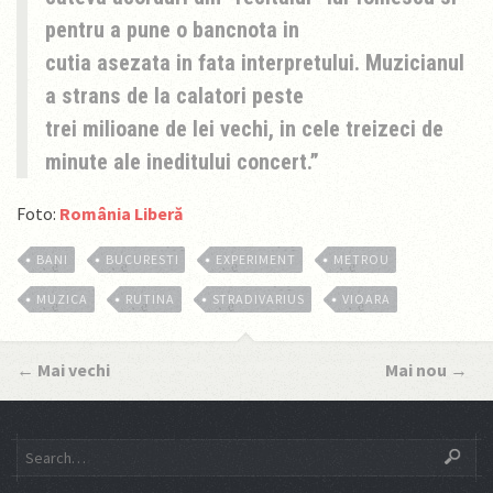
pentru a pune o bancnota in
cutia asezata in fata interpretului. Muzicianul
a strans de la calatori peste
trei milioane de lei vechi, in cele treizeci de
minute ale ineditului concert.
Foto:
România Liberă
BANI
BUCURESTI
EXPERIMENT
METROU
MUZICA
RUTINA
STRADIVARIUS
VIOARA
←
Mai vechi
Mai nou
→