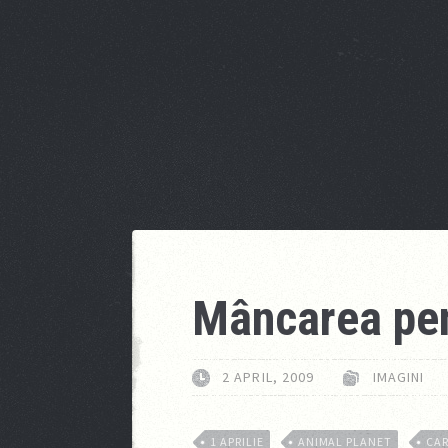
Mâncarea pen
2 APRIL, 2009
IMAGINI
1 APRILIE
ANIMAL PLANET
CA