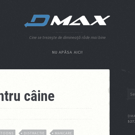
Cine se trezeşte de dimineaţă râde mai bine
NU APĂSA AICI!
tru câine
DMA
527
RTOONS
DISTRACTIE
MANCARE